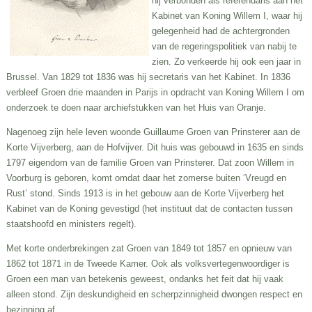
hij verbonden als referendaris aan het
Kabinet van Koning Willem I, waar hij
gelegenheid had de achtergronden
van de regeringspolitiek van nabij te
zien. Zo verkeerde hij ook een jaar in
Brussel. Van 1829 tot 1836 was hij secretaris van het Kabinet. In 1836
verbleef Groen drie maanden in Parijs in opdracht van Koning Willem I om
onderzoek te doen naar archiefstukken van het Huis van Oranje.
Nagenoeg zijn hele leven woonde Guillaume Groen van Prinsterer aan de
Korte Vijverberg, aan de Hofvijver. Dit huis was gebouwd in 1635 en sinds
1797 eigendom van de familie Groen van Prinsterer. Dat zoon Willem in
Voorburg is geboren, komt omdat daar het zomerse buiten ‘Vreugd en
Rust’ stond. Sinds 1913 is in het gebouw aan de Korte Vijverberg het
Kabinet van de Koning gevestigd (het instituut dat de contacten tussen
staatshoofd en ministers regelt).
Met korte onderbrekingen zat Groen van 1849 tot 1857 en opnieuw van
1862 tot 1871 in de Tweede Kamer. Ook als volksvertegenwoordiger is
Groen een man van betekenis geweest, ondanks het feit dat hij vaak
alleen stond. Zijn deskundigheid en scherpzinnigheid dwongen respect en
bezinning af.